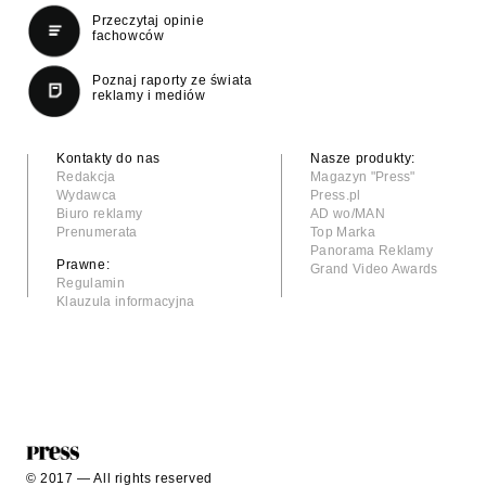
Przeczytaj opinie
fachowców
Poznaj raporty ze świata
reklamy i mediów
Kontakty do nas
Nasze produkty:
Redakcja
Magazyn "Press"
Wydawca
Press.pl
Biuro reklamy
AD wo/MAN
Prenumerata
Top Marka
Panorama Reklamy
Prawne:
Grand Video Awards
Regulamin
Klauzula informacyjna
© 2017 — All rights reserved