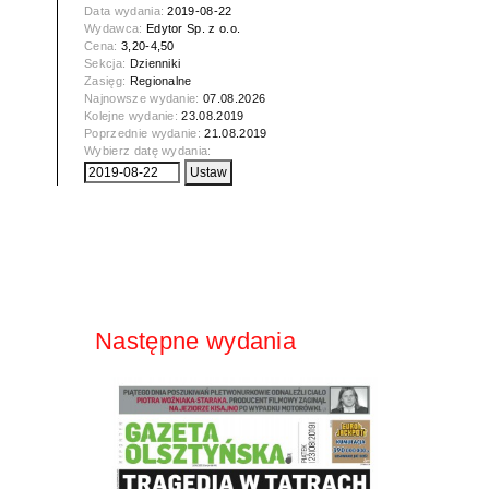
Data wydania:
2019-08-22
Wydawca:
Edytor Sp. z o.o.
Cena:
3,20-4,50
Sekcja:
Dzienniki
Zasięg:
Regionalne
Najnowsze wydanie:
07.08.2026
Kolejne wydanie:
23.08.2019
Poprzednie wydanie:
21.08.2019
Wybierz datę wydania:
Następne wydania