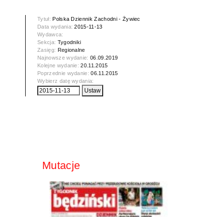
Tytuł:
Polska Dziennik Zachodni - Żywiec
Data wydania:
2015-11-13
Wydawca:
Sekcja:
Tygodniki
Zasięg:
Regionalne
Najnowsze wydanie:
06.09.2019
Kolejne wydanie:
20.11.2015
Poprzednie wydanie:
06.11.2015
Wybierz datę wydania:
Mutacje