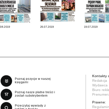
.08.2019
26.07.2019
19.07.2019
Kontakty 
Poznaj pozycje w naszej
Redakcja
księgarni
Wydawca
Biuro rek
Poznaj nasze płatne treści i
Prenumer
zostań subskrybentem
Prawne:
Przeczytaj wywiady z
Regulami
ludźmi z branży