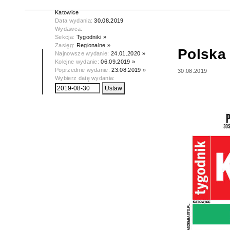
Tytuł:
Polska Dziennik Zachodni -
Katowice
Data wydania:
30.08.2019
Wydawca:
Sekcja:
Tygodniki »
Zasięg:
Regionalne »
Polska 
Najnowsze wydanie:
24.01.2020 »
Kolejne wydanie:
06.09.2019 »
Poprzednie wydanie:
23.08.2019 »
30.08.2019
Wybierz datę wydania: