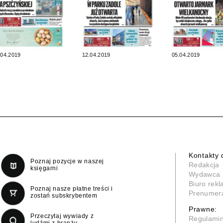
.04.2019
12.04.2019
05.04.2019
Kontakty 
Poznaj pozycje w naszej
Redakcja
księgarni
Wydawca
Biuro rek
Poznaj nasze płatne treści i
Prenumer
zostań subskrybentem
Prawne:
Przeczytaj wywiady z
Regulami
ludźmi z branży