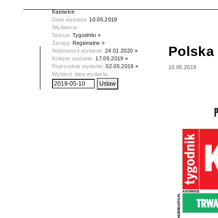
Tytuł:
Polska Dziennik Zachodni -
Katowice
Data wydania:
10.05.2019
Wydawca:
Sekcja:
Tygodniki »
Zasięg:
Regionalne »
Polska 
Najnowsze wydanie:
24.01.2020 »
Kolejne wydanie:
17.05.2019 »
Poprzednie wydanie:
02.05.2019 »
10.05.2019
Wybierz datę wydania: