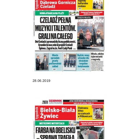
28.06.2019