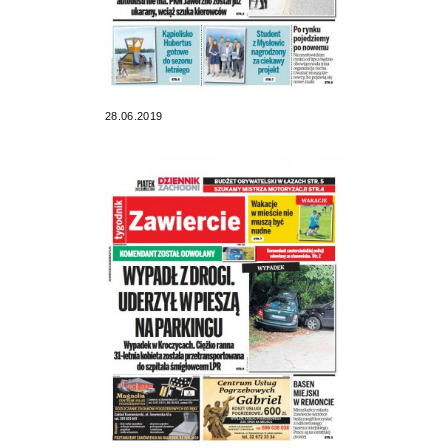
28.06.2019