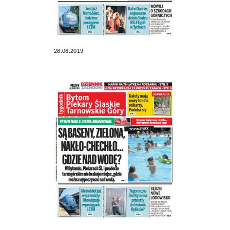
28.06.2019