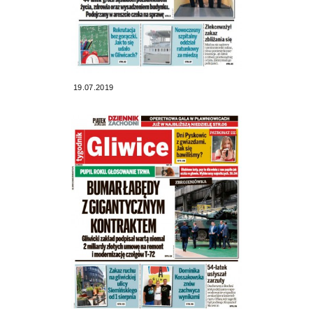
19.07.2019