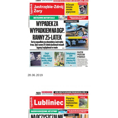
28.06.2019