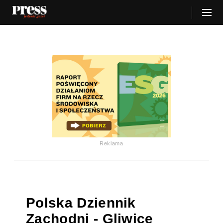
Reklama
Polska Dziennik
Zachodni - Gliwice