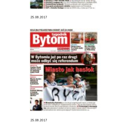
25.08.2017
25.08.2017