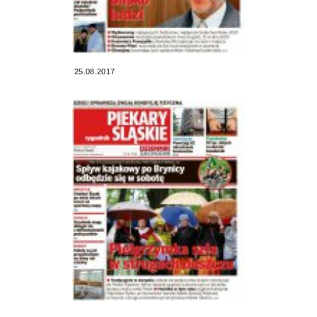
25.08.2017