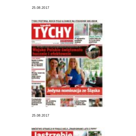
25.08.2017
25.08.2017