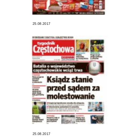
25.08.2017
25.08.2017