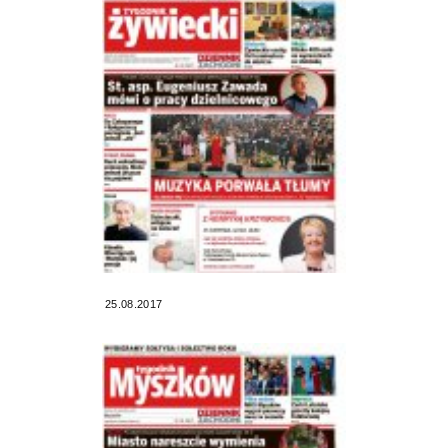
25.08.2017