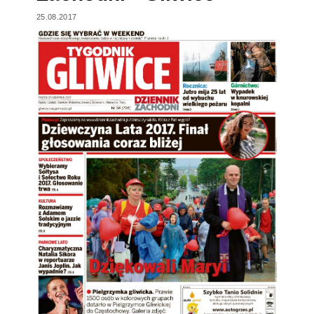
25.08.2017