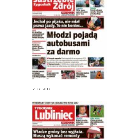
25.08.2017