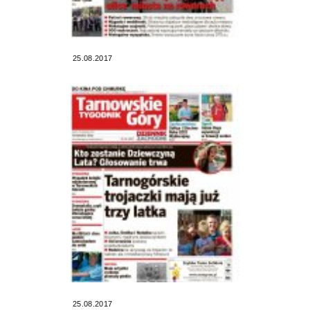
25.08.2017
25.08.2017