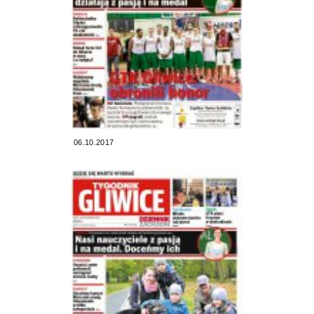
06.10.2017