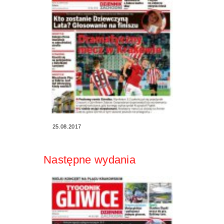
25.08.2017
Następne wydania