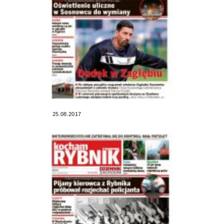
25.08.2017