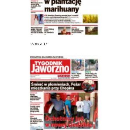
25.08.2017