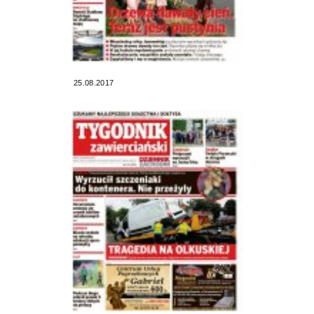
25.08.2017