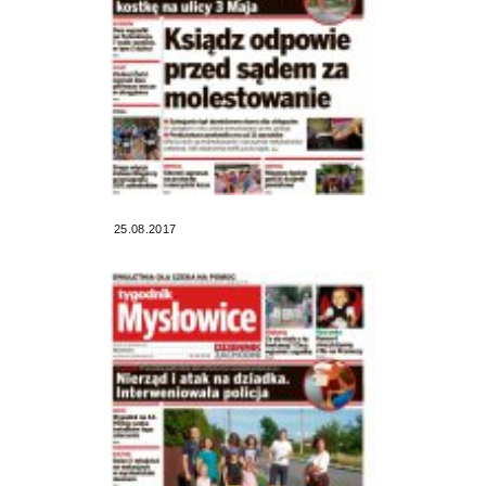
25.08.2017