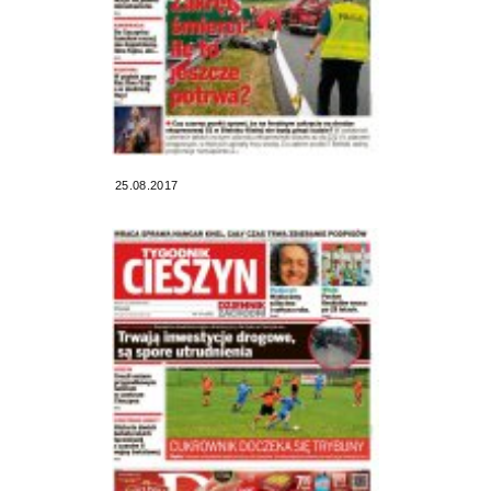
25.08.2017