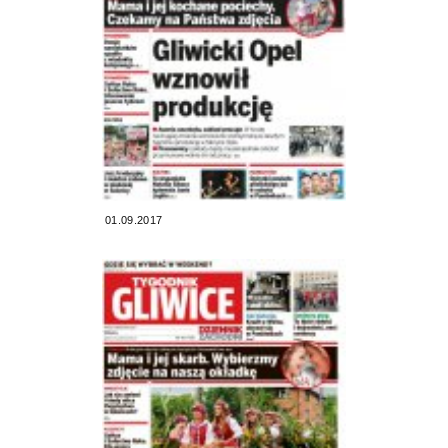
01.09.2017