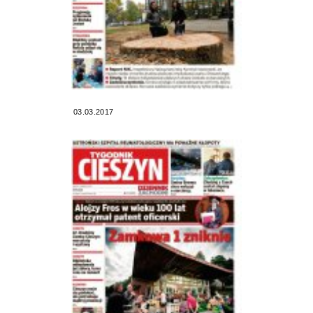
03.03.2017