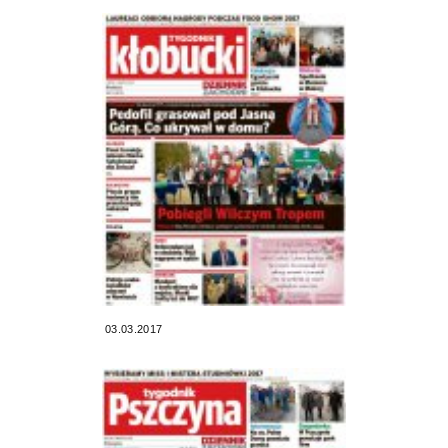
03.03.2017