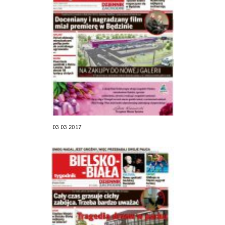
03.03.2017