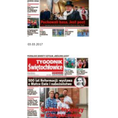
03.03.2017