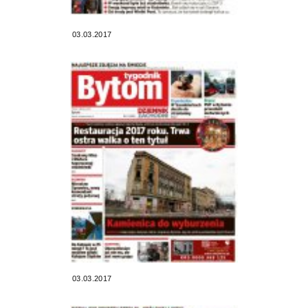
03.03.2017
03.03.2017