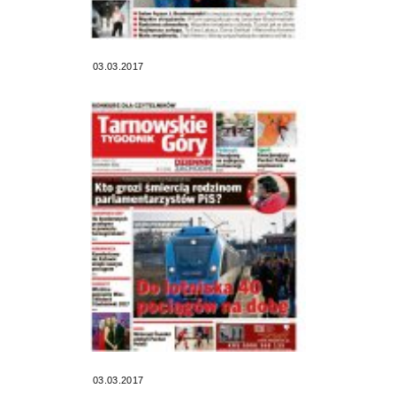
03.03.2017
03.03.2017