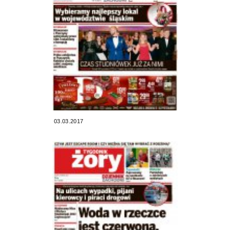
03.03.2017