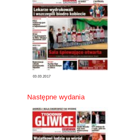
03.03.2017
Następne wydania