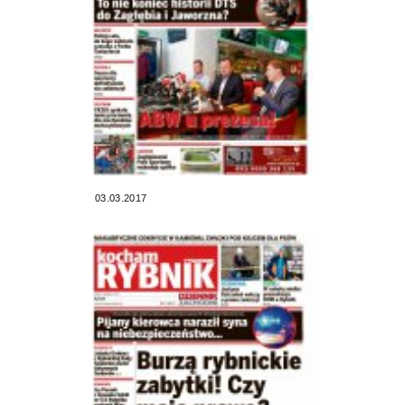
03.03.2017