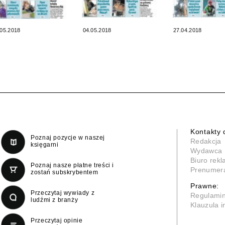
.05.2018
04.05.2018
27.04.2018
Kontakty 
Poznaj pozycje w naszej
Redakcja
księgarni
Wydawca
Biuro rek
Poznaj nasze płatne treści i
Prenumer
zostań subskrybentem
Prawne:
Przeczytaj wywiady z
Regulami
ludźmi z branży
Klauzula 
Przeczytaj opinie