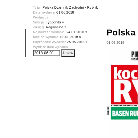
Tytuł:
Polska Dziennik Zachodni - Rybnik
Data wydania:
01.06.2018
Wydawca:
Sekcja:
Tygodniki »
Zasięg:
Regionalne »
Polska 
Najnowsze wydanie:
24.01.2020 »
Kolejne wydanie:
08.06.2018 »
Poprzednie wydanie:
25.05.2018 »
01.06.2018
Wybierz datę wydania: