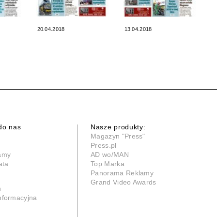
20.04.2018
13.04.2018
do nas
Nasze produkty:
Magazyn "Press"
Press.pl
lamy
AD wo/MAN
ata
Top Marka
Panorama Reklamy
Grand Video Awards
n
informacyjna