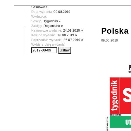
Tytuł:
Polska Dziennik Zachodni -
Sosnowiec
Data wydania:
09.08.2019
Wydawca:
Sekcja:
Tygodniki »
Zasięg:
Regionalne »
Polska
Najnowsze wydanie:
24.01.2020 »
Kolejne wydanie:
16.08.2019 »
Poprzednie wydanie:
26.07.2019 »
09.08.2019
Wybierz datę wydania: