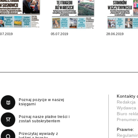
.07.2019
05.07.2019
28.06.2019
Kontakty 
Poznaj pozycje w naszej
Redakcja
księgarni
Wydawca
Biuro rek
Poznaj nasze płatne treści i
Prenumer
zostań subskrybentem
Prawne:
Przeczytaj wywiady z
Regulami
ludźmi z branży