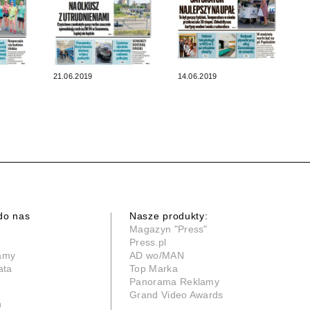
21.06.2019
14.06.2019
do nas
Nasze produkty:
Magazyn "Press"
Press.pl
lamy
AD wo/MAN
ata
Top Marka
Panorama Reklamy
Grand Video Awards
n