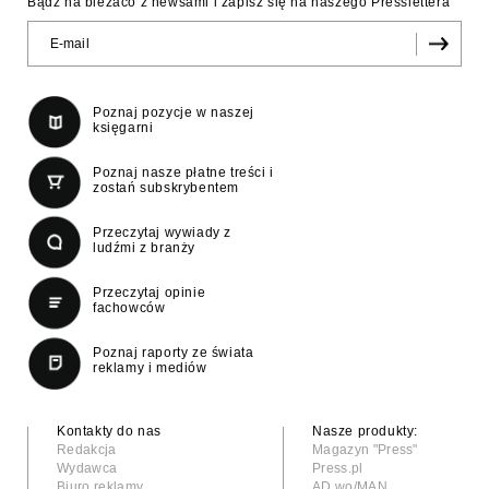
Bądź na bieżaco z newsami i zapisz się na naszego Presslettera
Poznaj pozycje w naszej
księgarni
Poznaj nasze płatne treści i
zostań subskrybentem
Przeczytaj wywiady z
ludźmi z branży
Przeczytaj opinie
fachowców
Poznaj raporty ze świata
reklamy i mediów
Kontakty do nas
Nasze produkty:
Redakcja
Magazyn "Press"
Wydawca
Press.pl
Biuro reklamy
AD wo/MAN