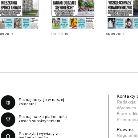
.09.2019
13.09.2019
06.09.2019
Kontakty 
Poznaj pozycje w naszej
Redakcja
księgarni
Wydawca
Biuro rek
Poznaj nasze płatne treści i
Prenumer
zostań subskrybentem
Prawne:
Przeczytaj wywiady z
Regulami
ludźmi z branży