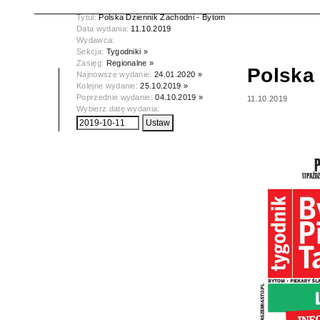
Tytuł:
Polska Dziennik Zachodni - Bytom
Data wydania:
11.10.2019
Wydawca:
Sekcja:
Tygodniki »
Zasięg:
Regionalne »
Polska
Najnowsze wydanie:
24.01.2020 »
Kolejne wydanie:
25.10.2019 »
Poprzednie wydanie:
04.10.2019 »
11.10.2019
Wybierz datę wydania: