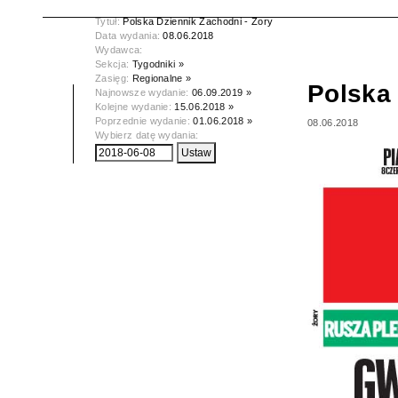
Tytuł:
Polska Dziennik Zachodni - Żory
Data wydania:
08.06.2018
Wydawca:
Sekcja:
Tygodniki »
Zasięg:
Regionalne »
Polska 
Najnowsze wydanie:
06.09.2019 »
Kolejne wydanie:
15.06.2018 »
Poprzednie wydanie:
01.06.2018 »
08.06.2018
Wybierz datę wydania: