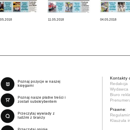
.05.2018
11.05.2018
04.05.2018
Kontakty 
Poznaj pozycje w naszej
Redakcja
księgarni
Wydawca
Biuro rek
Poznaj nasze płatne treści i
Prenumer
zostań subskrybentem
Prawne:
Przeczytaj wywiady z
Regulami
ludźmi z branży
Klauzula 
Przeczytaj opinie