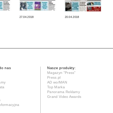
27.04.2018
20.04.2018
do nas
Nasze produkty:
Magazyn "Press"
Press.pl
lamy
AD wo/MAN
ata
Top Marka
Panorama Reklamy
Grand Video Awards
n
informacyjna