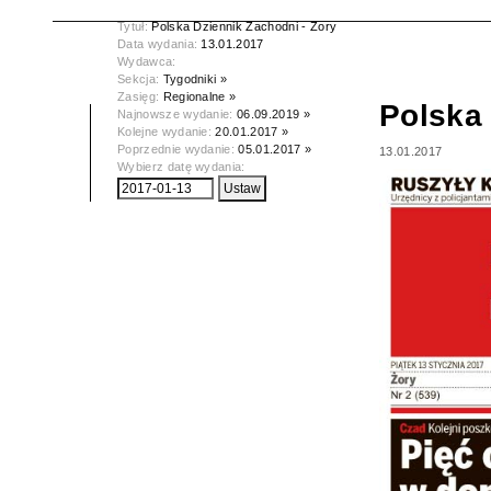
Tytuł:
Polska Dziennik Zachodni - Żory
Data wydania:
13.01.2017
Wydawca:
Sekcja:
Tygodniki »
Zasięg:
Regionalne »
Polska 
Najnowsze wydanie:
06.09.2019 »
Kolejne wydanie:
20.01.2017 »
Poprzednie wydanie:
05.01.2017 »
13.01.2017
Wybierz datę wydania: