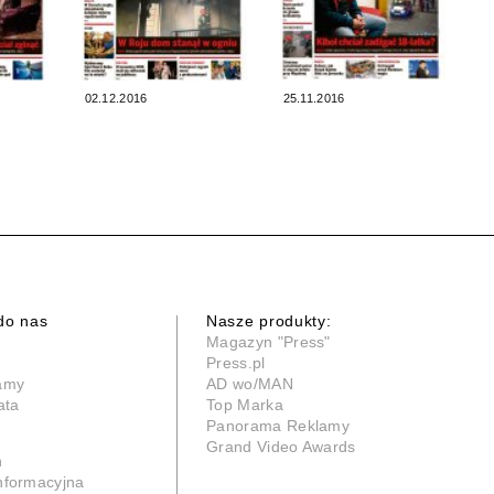
02.12.2016
25.11.2016
do nas
Nasze produkty:
Magazyn "Press"
Press.pl
lamy
AD wo/MAN
ata
Top Marka
Panorama Reklamy
Grand Video Awards
n
informacyjna