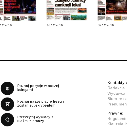
.12.2016
16.12.2016
09.12.2016
Kontakty 
Poznaj pozycje w naszej
Redakcja
księgarni
Wydawca
Biuro rek
Poznaj nasze płatne treści i
Prenumer
zostań subskrybentem
Prawne:
Przeczytaj wywiady z
Regulami
ludźmi z branży
Klauzula 