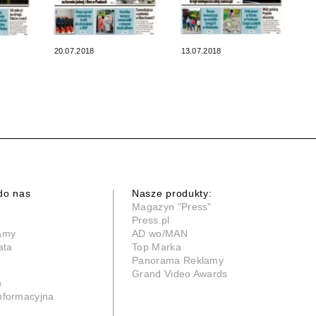
20.07.2018
13.07.2018
do nas
Nasze produkty:
Magazyn "Press"
Press.pl
lamy
AD wo/MAN
ata
Top Marka
Panorama Reklamy
Grand Video Awards
n
informacyjna