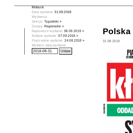
Tytuł:
Polska Dziennik Zachodni -
Kłobuck
Data wydania:
31.08.2018
Wydawca:
Sekcja:
Tygodniki »
Zasięg:
Regionalne »
Polska
Najnowsze wydanie:
06.09.2019 »
Kolejne wydanie:
07.09.2018 »
Poprzednie wydanie:
24.08.2018 »
31.08.2018
Wybierz datę wydania: