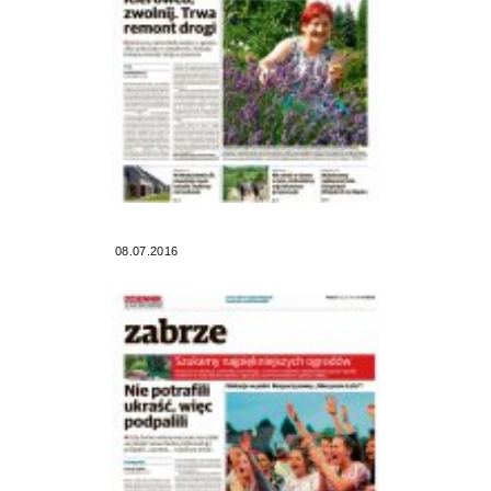
08.07.2016