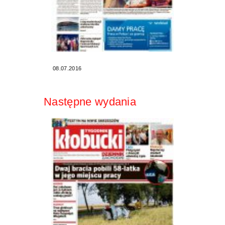
08.07.2016
Następne wydania