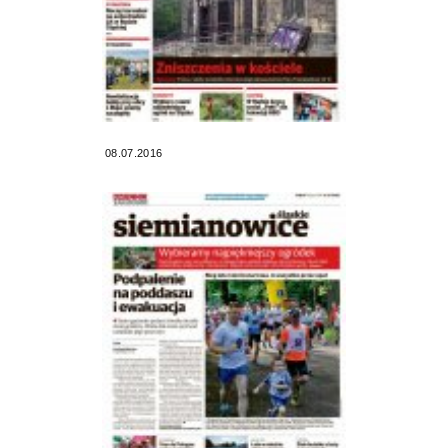
08.07.2016