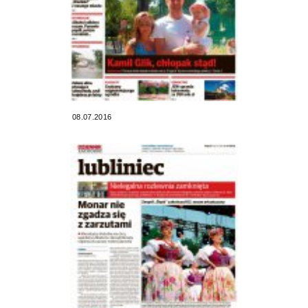
08.07.2016