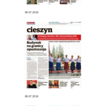
08.07.2016
08.07.2016