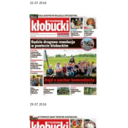
22.07.2016
29.07.2016