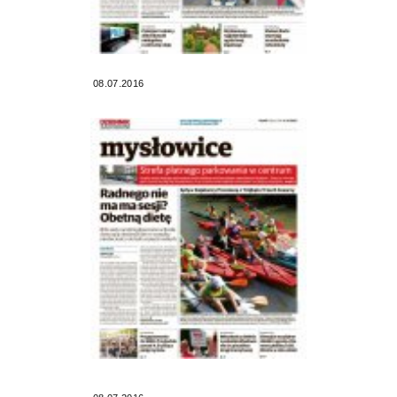
08.07.2016