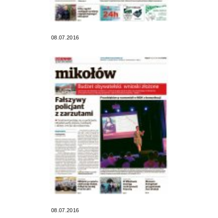
08.07.2016
08.07.2016