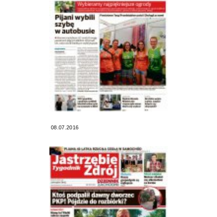
08.07.2016