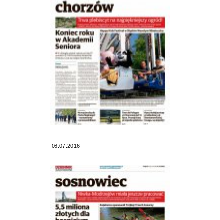
08.07.2016