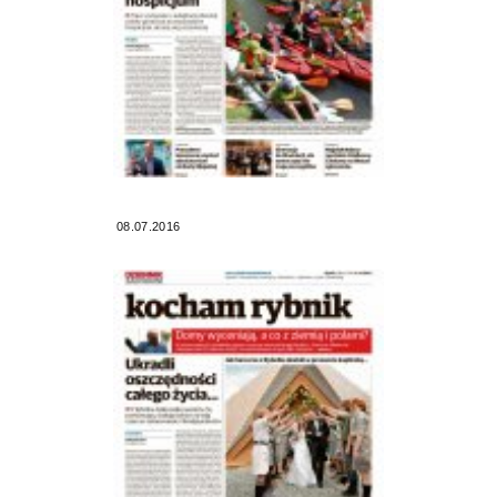
08.07.2016