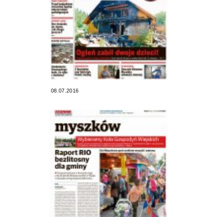
08.07.2016