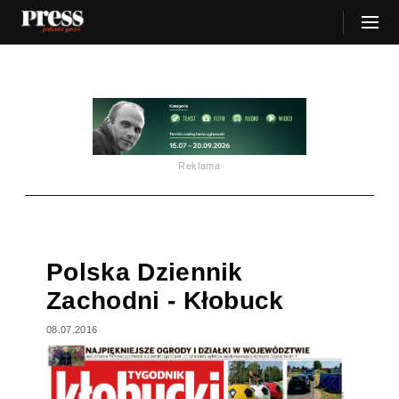
Reklama
Polska Dziennik
Zachodni - Kłobuck
08.07.2016