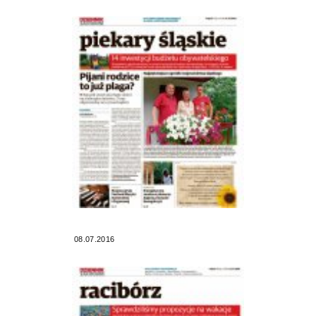
08.07.2016