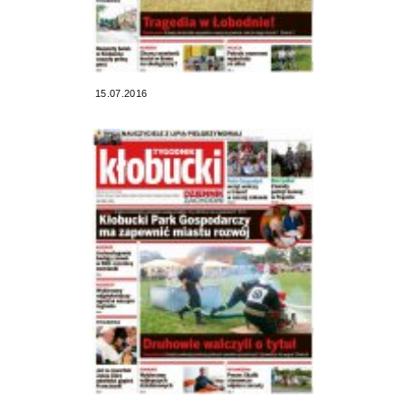
15.07.2016