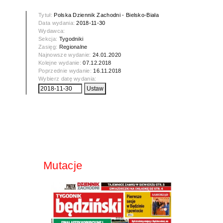
Tytuł:
Polska Dziennik Zachodni - Bielsko-Biała
Data wydania:
2018-11-30
Wydawca:
Sekcja:
Tygodniki
Zasięg:
Regionalne
Najnowsze wydanie:
24.01.2020
Kolejne wydanie:
07.12.2018
Poprzednie wydanie:
16.11.2018
Wybierz datę wydania:
Mutacje