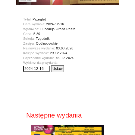
Tytuł:
Przegląd
Data wydania:
2024-12-16
Wydawca:
Fundacja Oratio Recta
Cena:
5.80
Sekcja:
Tygodniki
Zasięg:
Ogólnopolskie
Najnowsze wydanie:
03.08.2026
Kolejne wydanie:
23.12.2024
Poprzednie wydanie:
09.12.2024
Wybierz datę wydania:
Następne wydania