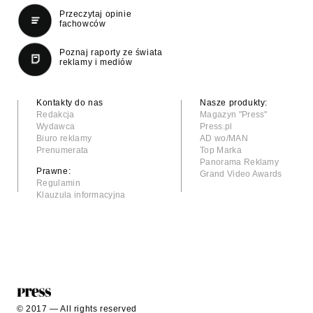
Przeczytaj opinie
fachowców
Poznaj raporty ze świata
reklamy i mediów
Kontakty do nas
Nasze produkty:
Redakcja
Magazyn "Press"
Wydawca
Press.pl
Biuro reklamy
AD wo/MAN
Prenumerata
Top Marka
Panorama Reklamy
Prawne:
Grand Video Awards
Regulamin
Klauzula informacyjna
© 2017 — All rights reserved