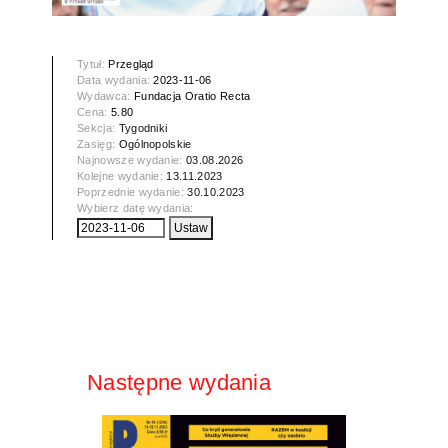
Tytuł:
Przegląd
Data wydania:
2023-11-06
Wydawca:
Fundacja Oratio Recta
Cena:
5.80
Sekcja:
Tygodniki
Zasięg:
Ogólnopolskie
Najnowsze wydanie:
03.08.2026
Kolejne wydanie:
13.11.2023
Poprzednie wydanie:
30.10.2023
Wybierz datę wydania:
Następne wydania