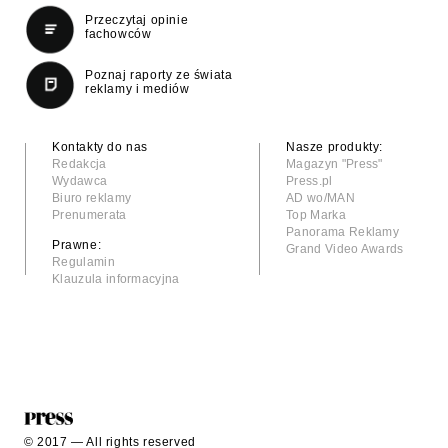
Przeczytaj opinie
fachowców
Poznaj raporty ze świata
reklamy i mediów
Kontakty do nas
Nasze produkty:
Redakcja
Magazyn "Press"
Wydawca
Press.pl
Biuro reklamy
AD wo/MAN
Prenumerata
Top Marka
Panorama Reklamy
Prawne:
Grand Video Awards
Regulamin
Klauzula informacyjna
© 2017 — All rights reserved