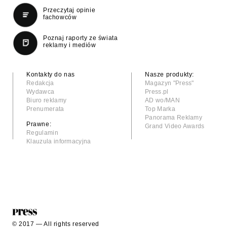
Przeczytaj opinie
fachowców
Poznaj raporty ze świata
reklamy i mediów
Kontakty do nas
Nasze produkty:
Redakcja
Magazyn "Press"
Wydawca
Press.pl
Biuro reklamy
AD wo/MAN
Prenumerata
Top Marka
Panorama Reklamy
Prawne:
Grand Video Awards
Regulamin
Klauzula informacyjna
© 2017 — All rights reserved