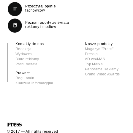
Przeczytaj opinie
fachowców
Poznaj raporty ze świata
reklamy i mediów
Kontakty do nas
Nasze produkty:
Redakcja
Magazyn "Press"
Wydawca
Press.pl
Biuro reklamy
AD wo/MAN
Prenumerata
Top Marka
Panorama Reklamy
Prawne:
Grand Video Awards
Regulamin
Klauzula informacyjna
© 2017 — All rights reserved