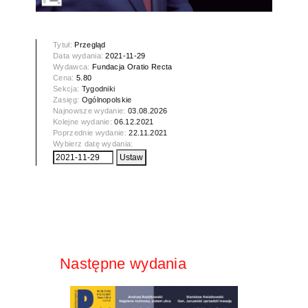
Tytuł:
Przegląd
Data wydania:
2021-11-29
Wydawca:
Fundacja Oratio Recta
Cena:
5.80
Sekcja:
Tygodniki
Zasięg:
Ogólnopolskie
Najnowsze wydanie:
03.08.2026
Kolejne wydanie:
06.12.2021
Poprzednie wydanie:
22.11.2021
Wybierz datę wydania:
Następne wydania