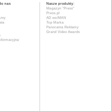
do nas
Nasze produkty:
Magazyn "Press"
Press.pl
lamy
AD wo/MAN
ata
Top Marka
Panorama Reklamy
Grand Video Awards
n
informacyjna