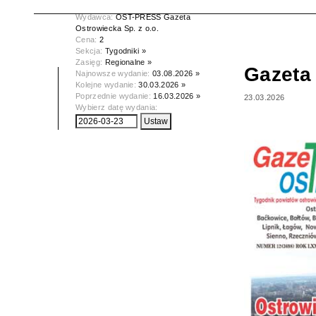
Data wydania:
23.03.2026
Wydawca:
OST-PRESS Gazeta
Ostrowiecka Sp. z o.o.
Cena:
2
Sekcja:
Tygodniki »
Zasięg:
Regionalne »
Gazeta
Najnowsze wydanie:
03.08.2026 »
Kolejne wydanie:
30.03.2026 »
Poprzednie wydanie:
16.03.2026 »
23.03.2026
Wybierz datę wydania: