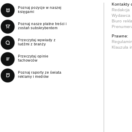
Kontakty 
Poznaj pozycje w naszej
Redakcja
księgarni
Wydawca
Biuro rek
Poznaj nasze płatne treści i
Prenumer
zostań subskrybentem
Prawne:
Przeczytaj wywiady z
Regulami
ludźmi z branży
Klauzula 
Przeczytaj opinie
fachowców
Poznaj raporty ze świata
reklamy i mediów