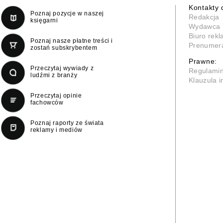
Kontakty 
Poznaj pozycje w naszej
Redakcja
księgarni
Wydawca
Biuro rek
Poznaj nasze płatne treści i
Prenumer
zostań subskrybentem
Prawne:
Przeczytaj wywiady z
Regulami
ludźmi z branży
Klauzula 
Przeczytaj opinie
fachowców
Poznaj raporty ze świata
reklamy i mediów