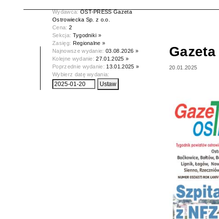
Data wydania:
20.01.2025
Wydawca:
OST-PRESS Gazeta
Ostrowiecka Sp. z o.o.
Cena:
2
Sekcja:
Tygodniki »
Zasięg:
Regionalne »
Gazeta
Najnowsze wydanie:
03.08.2026 »
Kolejne wydanie:
27.01.2025 »
Poprzednie wydanie:
13.01.2025 »
20.01.2025
Wybierz datę wydania: