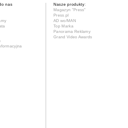
do nas
Nasze produkty:
Magazyn "Press"
Press.pl
lamy
AD wo/MAN
ata
Top Marka
Panorama Reklamy
Grand Video Awards
n
informacyjna