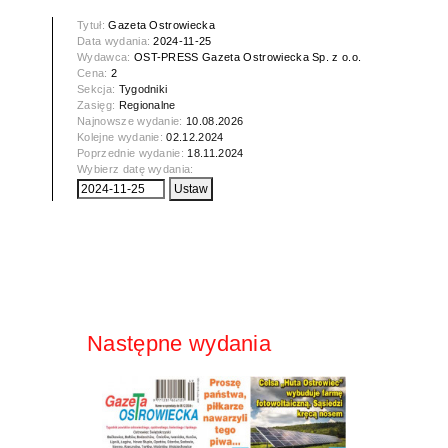
Tytuł:
Gazeta Ostrowiecka
Data wydania:
2024-11-25
Wydawca:
OST-PRESS Gazeta Ostrowiecka Sp. z o.o.
Cena:
2
Sekcja:
Tygodniki
Zasięg:
Regionalne
Najnowsze wydanie:
10.08.2026
Kolejne wydanie:
02.12.2024
Poprzednie wydanie:
18.11.2024
Wybierz datę wydania:
Następne wydania