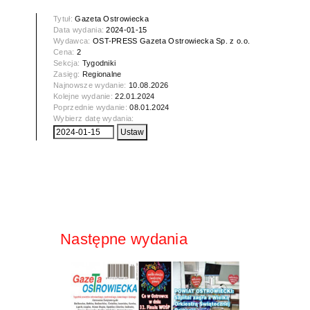
Tytuł:
Gazeta Ostrowiecka
Data wydania:
2024-01-15
Wydawca:
OST-PRESS Gazeta Ostrowiecka Sp. z o.o.
Cena:
2
Sekcja:
Tygodniki
Zasięg:
Regionalne
Najnowsze wydanie:
10.08.2026
Kolejne wydanie:
22.01.2024
Poprzednie wydanie:
08.01.2024
Wybierz datę wydania:
Następne wydania