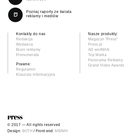
Poznaj raporty ze świata
reklamy i mediów
Kontakty do nas
Nasze produkty:
Redakcja
Magazyn "Press"
Wydawca
Press.pl
Biuro reklamy
AD wo/MAN
Prenumerata
Top Marka
Panorama Reklamy
Prawne:
Grand Video Awards
Regulamin
Klauzula informacyjna
© 2017 — All rights reserved
Design:
BOTH
/ Front-end:
MB/MH