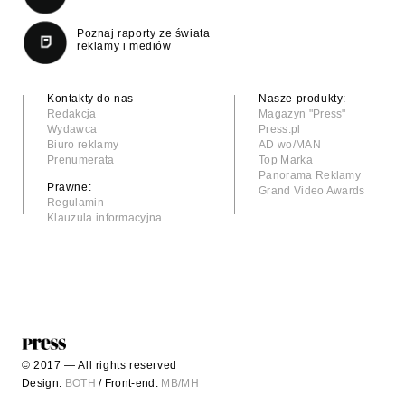
Poznaj raporty ze świata
reklamy i mediów
Kontakty do nas
Nasze produkty:
Redakcja
Magazyn "Press"
Wydawca
Press.pl
Biuro reklamy
AD wo/MAN
Prenumerata
Top Marka
Panorama Reklamy
Prawne:
Grand Video Awards
Regulamin
Klauzula informacyjna
© 2017 — All rights reserved
Design:
BOTH
/ Front-end:
MB/MH