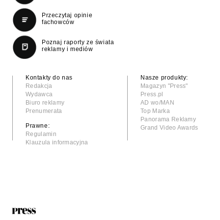
Przeczytaj opinie
fachowców
Poznaj raporty ze świata
reklamy i mediów
Kontakty do nas
Nasze produkty:
Redakcja
Magazyn "Press"
Wydawca
Press.pl
Biuro reklamy
AD wo/MAN
Prenumerata
Top Marka
Panorama Reklamy
Prawne:
Grand Video Awards
Regulamin
Klauzula informacyjna