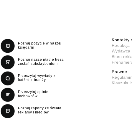
Kontakty 
Poznaj pozycje w naszej
Redakcja
księgarni
Wydawca
Biuro rek
Poznaj nasze płatne treści i
Prenumer
zostań subskrybentem
Prawne:
Przeczytaj wywiady z
Regulami
ludźmi z branży
Klauzula 
Przeczytaj opinie
fachowców
Poznaj raporty ze świata
reklamy i mediów