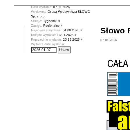
Tytuł:
Słowo Podlasia
Data wydania:
07.01.2026
Wydawca:
Grupa Wydawnicza SŁOWO
Sp. z o.o.
Sekcja:
Tygodniki »
Zasięg:
Regionalne »
Słowo 
Najnowsze wydanie:
04.08.2026 »
Kolejne wydanie:
13.01.2026 »
Poprzednie wydanie:
23.12.2025 »
07.01.2026
Wybierz datę wydania: