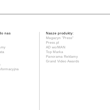
do nas
Nasze produkty:
Magazyn "Press"
Press.pl
lamy
AD wo/MAN
ata
Top Marka
Panorama Reklamy
Grand Video Awards
n
informacyjna