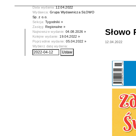
Tytuł:
Słowo Podlasia
Data wydania:
12.04.2022
Wydawca:
Grupa Wydawnicza SŁOWO
Sp. z o.o.
Sekcja:
Tygodniki »
Zasięg:
Regionalne »
Słowo 
Najnowsze wydanie:
04.08.2026 »
Kolejne wydanie:
19.04.2022 »
Poprzednie wydanie:
05.04.2022 »
12.04.2022
Wybierz datę wydania: