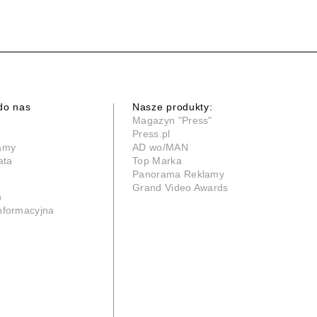
do nas
Nasze produkty:
Magazyn "Press"
Press.pl
lamy
AD wo/MAN
ata
Top Marka
Panorama Reklamy
Grand Video Awards
n
informacyjna