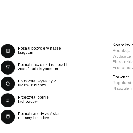
Kontakty 
Poznaj pozycje w naszej
Redakcja
księgarni
Wydawca
Biuro rek
Poznaj nasze płatne treści i
Prenumer
zostań subskrybentem
Prawne:
Przeczytaj wywiady z
Regulami
ludźmi z branży
Klauzula 
Przeczytaj opinie
fachowców
Poznaj raporty ze świata
reklamy i mediów