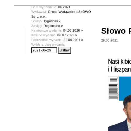
Tytuł:
Słowo Podlasia
Data wydania:
29.06.2021
Wydawca:
Grupa Wydawnicza SŁOWO
Sp. z o.o.
Sekcja:
Tygodniki »
Zasięg:
Regionalne »
Słowo 
Najnowsze wydanie:
04.08.2026 »
Kolejne wydanie:
06.07.2021 »
Poprzednie wydanie:
22.06.2021 »
29.06.2021
Wybierz datę wydania: