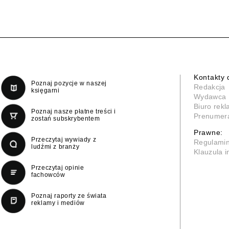
Kontakty 
Poznaj pozycje w naszej
Redakcja
księgarni
Wydawca
Biuro rek
Poznaj nasze płatne treści i
Prenumer
zostań subskrybentem
Prawne:
Przeczytaj wywiady z
Regulami
ludźmi z branży
Klauzula 
Przeczytaj opinie
fachowców
Poznaj raporty ze świata
reklamy i mediów