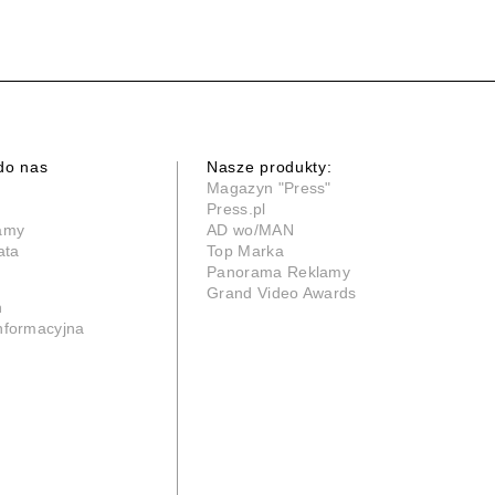
do nas
Nasze produkty:
Magazyn "Press"
Press.pl
lamy
AD wo/MAN
ata
Top Marka
Panorama Reklamy
Grand Video Awards
n
informacyjna