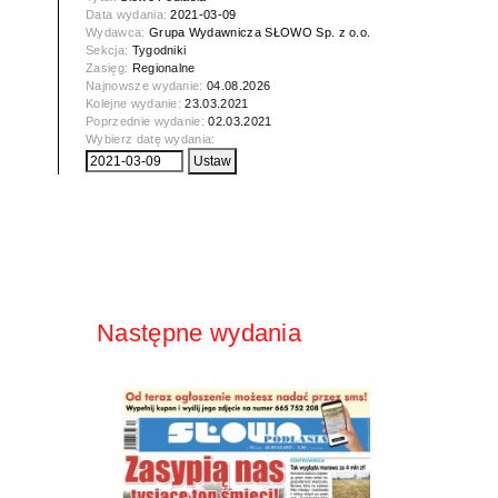
Data wydania:
2021-03-09
Wydawca:
Grupa Wydawnicza SŁOWO Sp. z o.o.
Sekcja:
Tygodniki
Zasięg:
Regionalne
Najnowsze wydanie:
04.08.2026
Kolejne wydanie:
23.03.2021
Poprzednie wydanie:
02.03.2021
Wybierz datę wydania:
Następne wydania