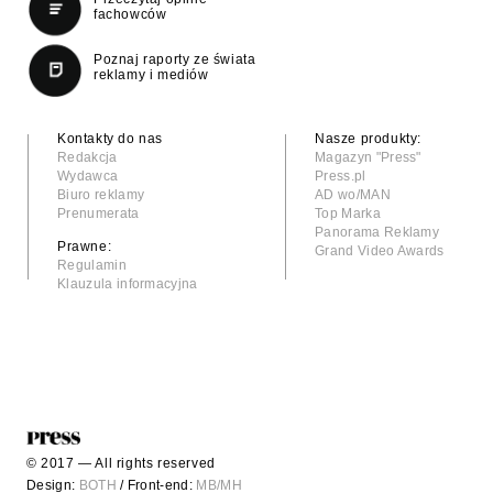
fachowców
Poznaj raporty ze świata
reklamy i mediów
Kontakty do nas
Nasze produkty:
Redakcja
Magazyn "Press"
Wydawca
Press.pl
Biuro reklamy
AD wo/MAN
Prenumerata
Top Marka
Panorama Reklamy
Prawne:
Grand Video Awards
Regulamin
Klauzula informacyjna
© 2017 — All rights reserved
Design:
BOTH
/ Front-end:
MB/MH