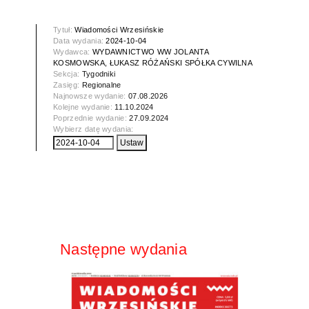
Tytuł:
Wiadomości Wrzesińskie
Data wydania:
2024-10-04
Wydawca:
WYDAWNICTWO WW JOLANTA
KOSMOWSKA, ŁUKASZ RÓŻAŃSKI SPÓŁKA CYWILNA
Sekcja:
Tygodniki
Zasięg:
Regionalne
Najnowsze wydanie:
07.08.2026
Kolejne wydanie:
11.10.2024
Poprzednie wydanie:
27.09.2024
Wybierz datę wydania:
Następne wydania