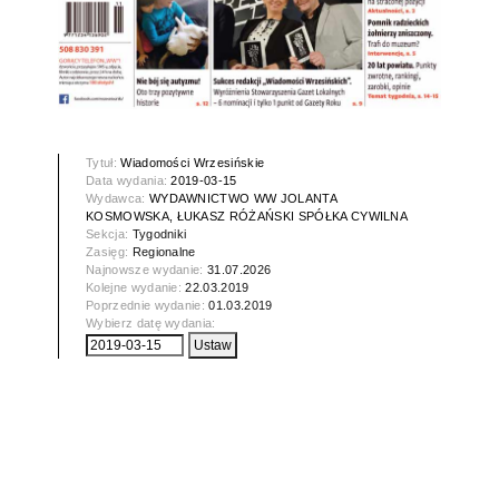
Tytuł:
Wiadomości Wrzesińskie
Data wydania:
2019-03-15
Wydawca:
WYDAWNICTWO WW JOLANTA
KOSMOWSKA, ŁUKASZ RÓŻAŃSKI SPÓŁKA CYWILNA
Sekcja:
Tygodniki
Zasięg:
Regionalne
Najnowsze wydanie:
31.07.2026
Kolejne wydanie:
22.03.2019
Poprzednie wydanie:
01.03.2019
Wybierz datę wydania: