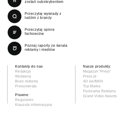
zostań subskrybentem
Przeczytaj wywiady z
ludźmi z branży
Przeczytaj opinie
fachowców
Poznaj raporty ze świata
reklamy i mediów
Kontakty do nas
Nasze produkty:
Redakcja
Magazyn "Press"
Wydawca
Press.pl
Biuro reklamy
AD wo/MAN
Prenumerata
Top Marka
Panorama Reklamy
Prawne:
Grand Video Awards
Regulamin
Klauzula informacyjna