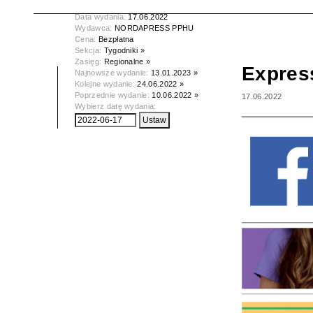
Tytuł:
Express Powiatu Wejherowskiego
Data wydania:
17.06.2022
Wydawca:
NORDAPRESS PPHU
Cena:
Bezpłatna
Sekcja:
Tygodniki »
Zasięg:
Regionalne »
Expres
Najnowsze wydanie:
13.01.2023 »
Kolejne wydanie:
24.06.2022 »
Poprzednie wydanie:
10.06.2022 »
17.06.2022
Wybierz datę wydania: