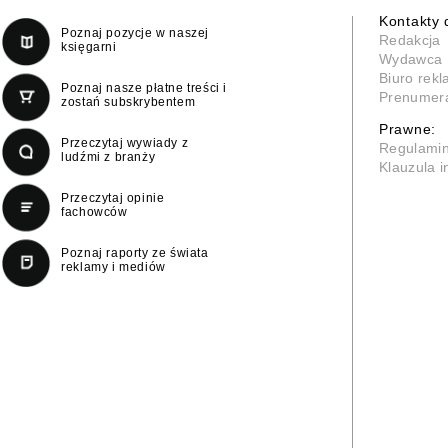
Kontakty 
Poznaj pozycje w naszej
Redakcja
księgarni
Wydawca
Biuro rek
Poznaj nasze płatne treści i
Prenumer
zostań subskrybentem
Prawne:
Przeczytaj wywiady z
Regulami
ludźmi z branży
Klauzula 
Przeczytaj opinie
fachowców
Poznaj raporty ze świata
reklamy i mediów