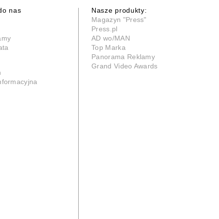
do nas
Nasze produkty:
Magazyn "Press"
Press.pl
lamy
AD wo/MAN
ata
Top Marka
Panorama Reklamy
Grand Video Awards
n
informacyjna