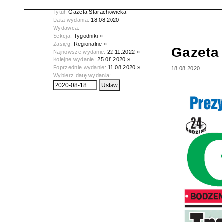
Tytuł:
Gazeta Starachowicka
Data wydania:
18.08.2020
Wydawca:
Sekcja:
Tygodniki »
Zasięg:
Regionalne »
Gazeta
Najnowsze wydanie:
22.11.2022 »
Kolejne wydanie:
25.08.2020 »
Poprzednie wydanie:
11.08.2020 »
18.08.2020
Wybierz datę wydania: