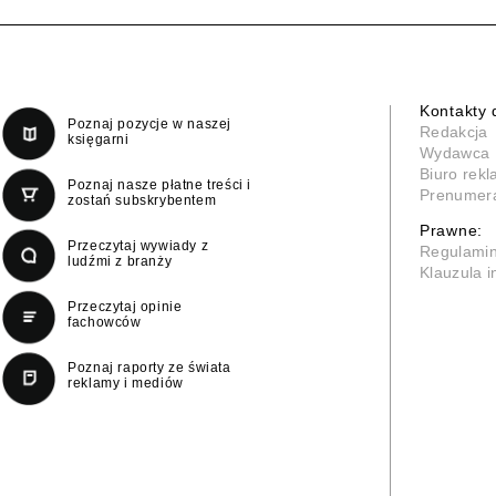
Kontakty 
Poznaj pozycje w naszej
Redakcja
księgarni
Wydawca
Biuro rek
Poznaj nasze płatne treści i
Prenumer
zostań subskrybentem
Prawne:
Przeczytaj wywiady z
Regulami
ludźmi z branży
Klauzula 
Przeczytaj opinie
fachowców
Poznaj raporty ze świata
reklamy i mediów