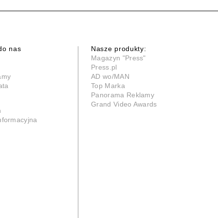
do nas
Nasze produkty:
Magazyn "Press"
Press.pl
lamy
AD wo/MAN
ata
Top Marka
Panorama Reklamy
Grand Video Awards
n
informacyjna