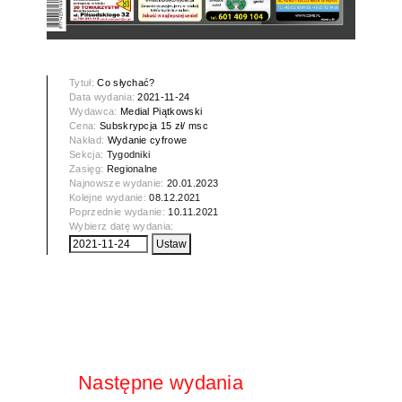
Tytuł:
Co słychać?
Data wydania:
2021-11-24
Wydawca:
Medial Piątkowski
Cena:
Subskrypcja 15 zł/ msc
Nakład:
Wydanie cyfrowe
Sekcja:
Tygodniki
Zasięg:
Regionalne
Najnowsze wydanie:
20.01.2023
Kolejne wydanie:
08.12.2021
Poprzednie wydanie:
10.11.2021
Wybierz datę wydania:
Następne wydania