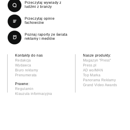
Przeczytaj wywiady z
ludźmi z branży
Przeczytaj opinie
fachowców
Poznaj raporty ze świata
reklamy i mediów
Kontakty do nas
Nasze produkty:
Redakcja
Magazyn "Press"
Wydawca
Press.pl
Biuro reklamy
AD wo/MAN
Prenumerata
Top Marka
Panorama Reklamy
Prawne:
Grand Video Awards
Regulamin
Klauzula informacyjna