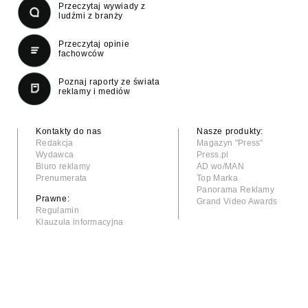
Przeczytaj wywiady z
ludźmi z branży
Przeczytaj opinie
fachowców
Poznaj raporty ze świata
reklamy i mediów
Kontakty do nas
Nasze produkty:
Redakcja
Magazyn "Press"
Wydawca
Press.pl
Biuro reklamy
AD wo/MAN
Prenumerata
Top Marka
Panorama Reklamy
Prawne:
Grand Video Awards
Regulamin
Klauzula informacyjna