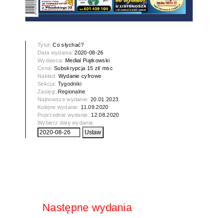
Tytuł:
Co słychać?
Data wydania:
2020-08-26
Wydawca:
Medial Piątkowski
Cena:
Subskrypcja 15 zł/ msc
Nakład:
Wydanie cyfrowe
Sekcja:
Tygodniki
Zasięg:
Regionalne
Najnowsze wydanie:
20.01.2023
Kolejne wydanie:
11.09.2020
Poprzednie wydanie:
12.08.2020
Wybierz datę wydania:
Następne wydania