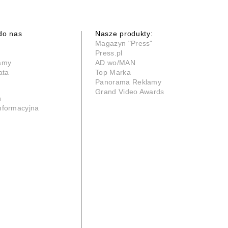
do nas
Nasze produkty:
Magazyn "Press"
Press.pl
lamy
AD wo/MAN
ata
Top Marka
Panorama Reklamy
Grand Video Awards
n
informacyjna