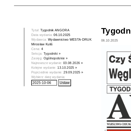
Tygod
Tytuł:
Tygodnik ANGORA
Data wydania:
06.10.2025
Wydawca:
Wydawnictwo WESTA-DRUK
06.10.2025
Mirosław Kuliś
Cena:
4
Sekcja:
Tygodniki »
Zasięg:
Ogólnopolskie »
Najnowsze wydanie:
03.08.2026 »
Kolejne wydanie:
13.10.2025 »
Poprzednie wydanie:
29.09.2025 »
Wybierz datę wydania: