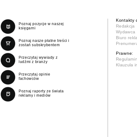
Kontakty 
Poznaj pozycje w naszej
Redakcja
księgarni
Wydawca
Biuro rek
Poznaj nasze płatne treści i
Prenumer
zostań subskrybentem
Prawne:
Przeczytaj wywiady z
Regulami
ludźmi z branży
Klauzula 
Przeczytaj opinie
fachowców
Poznaj raporty ze świata
reklamy i mediów