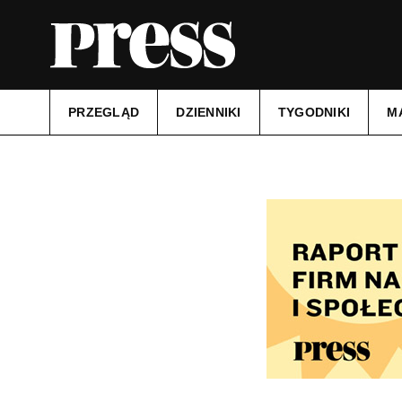
PRZEGLĄD
DZIENNIKI
TYGODNIKI
M
Tytuł:
Kurier Szczeciński
Data wydania:
05.02.2026