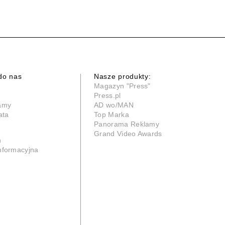
do nas
Nasze produkty:
Magazyn "Press"
Press.pl
lamy
AD wo/MAN
ata
Top Marka
Panorama Reklamy
Grand Video Awards
n
informacyjna