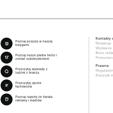
Kontakty 
Poznaj pozycje w naszej
Redakcja
księgarni
Wydawca
Biuro rek
Poznaj nasze płatne treści i
Prenumer
zostań subskrybentem
Prawne:
Przeczytaj wywiady z
Regulami
ludźmi z branży
Klauzula 
Przeczytaj opinie
fachowców
Poznaj raporty ze świata
reklamy i mediów