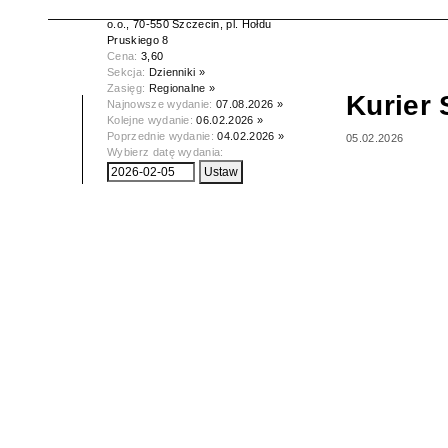
Wydawca:
Kurier Szczeciński spółka z
o.o., 70-550 Szczecin, pl. Hołdu
Pruskiego 8
Cena:
3,60
Sekcja:
Dzienniki »
Zasięg:
Regionalne »
Kurier 
Najnowsze wydanie:
07.08.2026 »
Kolejne wydanie:
06.02.2026 »
Poprzednie wydanie:
04.02.2026 »
05.02.2026
Wybierz datę wydania: