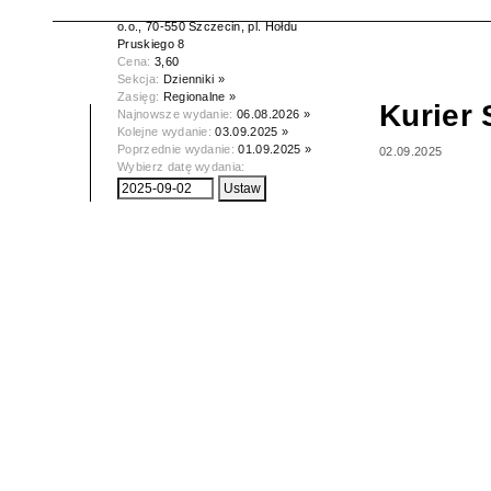
Wydawca:
Kurier Szczeciński spółka z
o.o., 70-550 Szczecin, pl. Hołdu
Pruskiego 8
Cena:
3,60
Sekcja:
Dzienniki »
Zasięg:
Regionalne »
Kurier 
Najnowsze wydanie:
06.08.2026 »
Kolejne wydanie:
03.09.2025 »
Poprzednie wydanie:
01.09.2025 »
02.09.2025
Wybierz datę wydania: