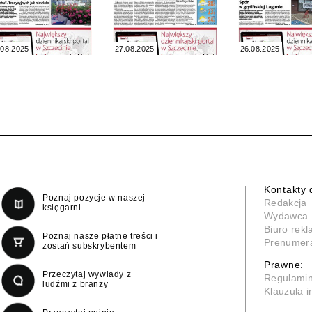
.08.2025
27.08.2025
26.08.2025
Kontakty 
Poznaj pozycje w naszej
Redakcja
księgarni
Wydawca
Biuro rek
Poznaj nasze płatne treści i
Prenumer
zostań subskrybentem
Prawne:
Przeczytaj wywiady z
Regulami
ludźmi z branży
Klauzula 