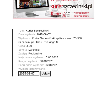
Tytuł:
Kurier Szczeciński
Data wydania:
2025-08-07
Wydawca:
Kurier Szczeciński spółka z o.o., 70-550
Szczecin, pl. Hołdu Pruskiego 8
Cena:
3,60
Sekcja:
Dzienniki
Zasięg:
Regionalne
Najnowsze wydanie:
10.08.2026
Kolejne wydanie:
08.08.2025
Poprzednie wydanie:
06.08.2025
Wybierz datę wydania: