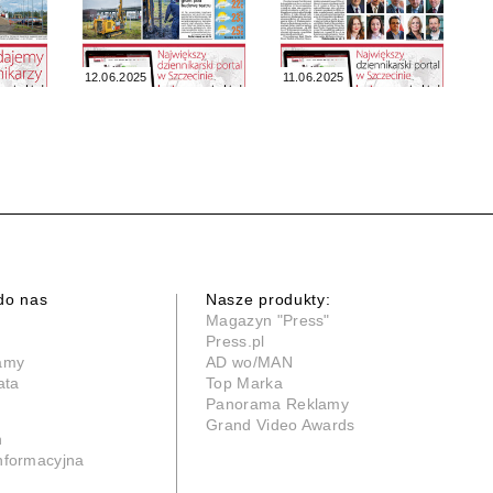
12.06.2025
11.06.2025
do nas
Nasze produkty:
Magazyn "Press"
Press.pl
lamy
AD wo/MAN
ata
Top Marka
Panorama Reklamy
Grand Video Awards
n
informacyjna