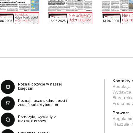
.06.2025
16.06.2025
13.06.2025
Kontakty 
Poznaj pozycje w naszej
Redakcja
księgarni
Wydawca
Biuro rek
Poznaj nasze płatne treści i
Prenumer
zostań subskrybentem
Prawne:
Przeczytaj wywiady z
Regulami
ludźmi z branży
Klauzula 