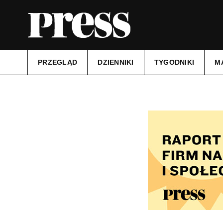
PRZEGLĄD
DZIENNIKI
TYGODNIKI
M
Tytuł:
Kurier Szczeciński
Data wydania:
23.06.2025