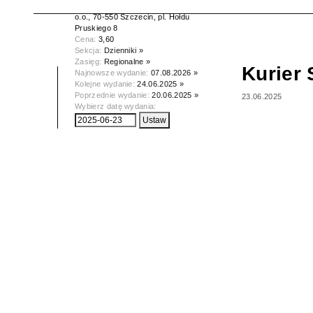
Wydawca:
Kurier Szczeciński spółka z
o.o., 70-550 Szczecin, pl. Hołdu
Pruskiego 8
Cena:
3,60
Sekcja:
Dzienniki »
Zasięg:
Regionalne »
Kurier 
Najnowsze wydanie:
07.08.2026 »
Kolejne wydanie:
24.06.2025 »
Poprzednie wydanie:
20.06.2025 »
23.06.2025
Wybierz datę wydania: