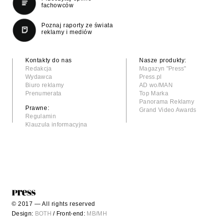
fachowców
Poznaj raporty ze świata
reklamy i mediów
Kontakty do nas
Nasze produkty:
Redakcja
Magazyn "Press"
Wydawca
Press.pl
Biuro reklamy
AD wo/MAN
Prenumerata
Top Marka
Panorama Reklamy
Prawne:
Grand Video Awards
Regulamin
Klauzula informacyjna
© 2017 — All rights reserved
Design:
BOTH
/ Front-end:
MB/MH