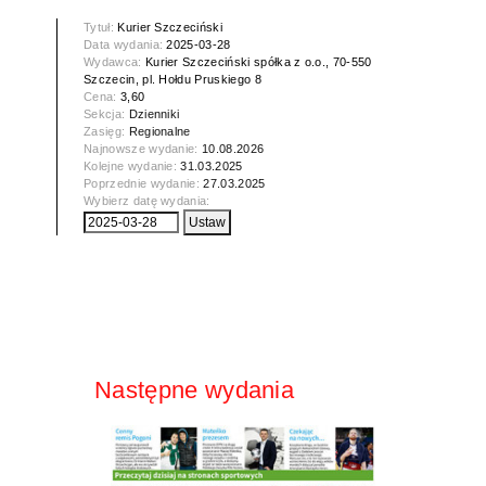
Tytuł:
Kurier Szczeciński
Data wydania:
2025-03-28
Wydawca:
Kurier Szczeciński spółka z o.o., 70-550
Szczecin, pl. Hołdu Pruskiego 8
Cena:
3,60
Sekcja:
Dzienniki
Zasięg:
Regionalne
Najnowsze wydanie:
10.08.2026
Kolejne wydanie:
31.03.2025
Poprzednie wydanie:
27.03.2025
Wybierz datę wydania:
Następne wydania