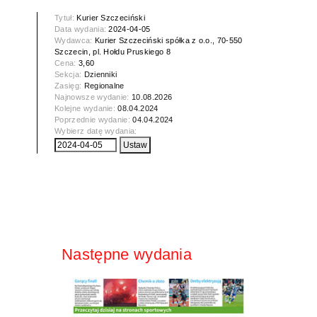
Tytuł:
Kurier Szczeciński
Data wydania:
2024-04-05
Wydawca:
Kurier Szczeciński spółka z o.o., 70-550
Szczecin, pl. Hołdu Pruskiego 8
Cena:
3,60
Sekcja:
Dzienniki
Zasięg:
Regionalne
Najnowsze wydanie:
10.08.2026
Kolejne wydanie:
08.04.2024
Poprzednie wydanie:
04.04.2024
Wybierz datę wydania:
Następne wydania