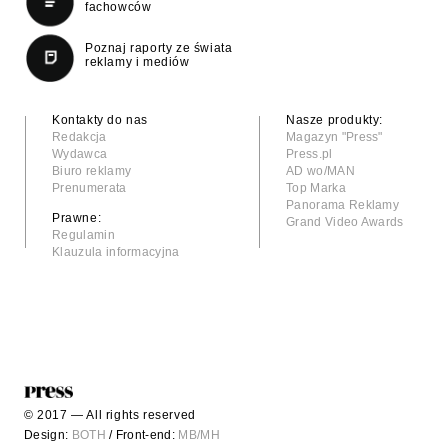
fachowców
Poznaj raporty ze świata
reklamy i mediów
Kontakty do nas
Nasze produkty:
Redakcja
Magazyn "Press"
Wydawca
Press.pl
Biuro reklamy
AD wo/MAN
Prenumerata
Top Marka
Panorama Reklamy
Prawne:
Grand Video Awards
Regulamin
Klauzula informacyjna
© 2017 — All rights reserved
Design:
BOTH
/ Front-end:
MB/MH