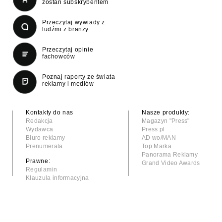
zostań subskrybentem
Przeczytaj wywiady z
ludźmi z branży
Przeczytaj opinie
fachowców
Poznaj raporty ze świata
reklamy i mediów
Kontakty do nas
Nasze produkty:
Redakcja
Magazyn "Press"
Wydawca
Press.pl
Biuro reklamy
AD wo/MAN
Prenumerata
Top Marka
Panorama Reklamy
Prawne:
Grand Video Awards
Regulamin
Klauzula informacyjna