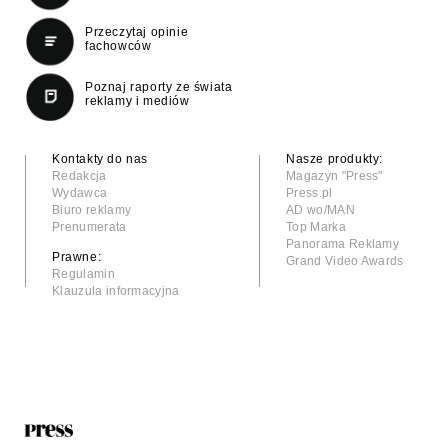
Przeczytaj opinie
fachowców
Poznaj raporty ze świata
reklamy i mediów
Kontakty do nas
Nasze produkty:
Redakcja
Magazyn "Press"
Wydawca
Press.pl
Biuro reklamy
AD wo/MAN
Prenumerata
Top Marka
Panorama Reklamy
Prawne:
Grand Video Awards
Regulamin
Klauzula informacyjna