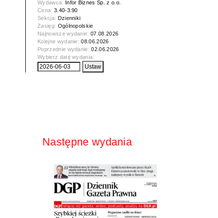
Wydawca:
Infor Biznes Sp. z o.o.
Cena:
3.40-3.90
Sekcja:
Dzienniki
Zasięg:
Ogólnopolskie
Najnowsze wydanie:
07.08.2026
Kolejne wydanie:
08.06.2026
Poprzednie wydanie:
02.06.2026
Wybierz datę wydania:
Następne wydania