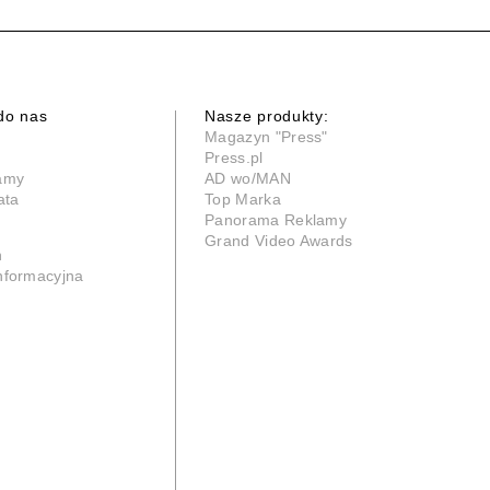
do nas
Nasze produkty:
Magazyn "Press"
Press.pl
lamy
AD wo/MAN
ata
Top Marka
Panorama Reklamy
Grand Video Awards
n
informacyjna