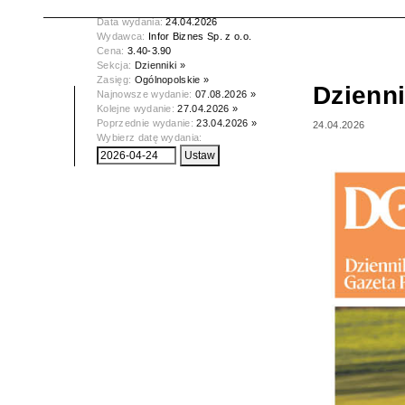
Tytuł:
Dziennik Gazeta Prawna
Data wydania:
24.04.2026
Wydawca:
Infor Biznes Sp. z o.o.
Cena:
3.40-3.90
Sekcja:
Dzienniki »
Zasięg:
Ogólnopolskie »
Dzienn
Najnowsze wydanie:
07.08.2026 »
Kolejne wydanie:
27.04.2026 »
Poprzednie wydanie:
23.04.2026 »
24.04.2026
Wybierz datę wydania: