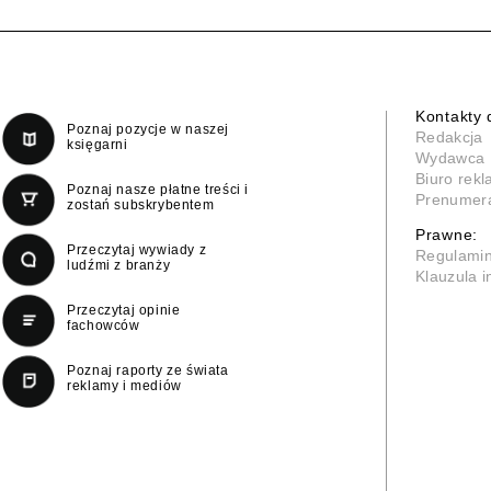
Kontakty 
Poznaj pozycje w naszej
Redakcja
księgarni
Wydawca
Biuro rek
Poznaj nasze płatne treści i
Prenumer
zostań subskrybentem
Prawne:
Przeczytaj wywiady z
Regulami
ludźmi z branży
Klauzula 
Przeczytaj opinie
fachowców
Poznaj raporty ze świata
reklamy i mediów