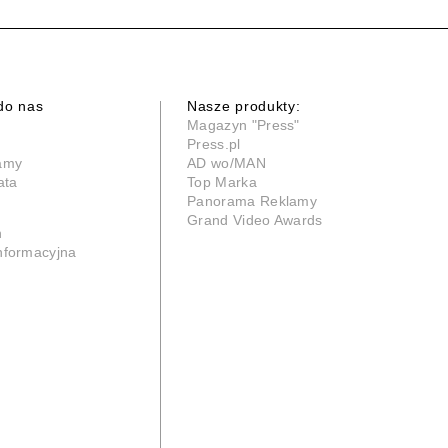
do nas
Nasze produkty:
Magazyn "Press"
Press.pl
lamy
AD wo/MAN
ata
Top Marka
Panorama Reklamy
Grand Video Awards
n
informacyjna