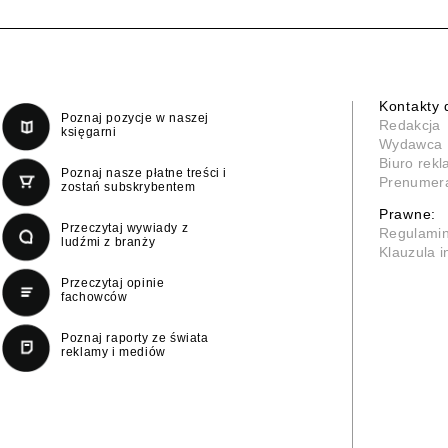
Kontakty 
Poznaj pozycje w naszej
Redakcja
księgarni
Wydawca
Biuro rek
Poznaj nasze płatne treści i
Prenumer
zostań subskrybentem
Prawne:
Przeczytaj wywiady z
Regulami
ludźmi z branży
Klauzula 
Przeczytaj opinie
fachowców
Poznaj raporty ze świata
reklamy i mediów