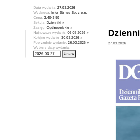
Tytuł:
Dziennik Gazeta Prawna
Data wydania:
27.03.2026
Wydawca:
Infor Biznes Sp. z o.o.
Cena:
3.40-3.90
Sekcja:
Dzienniki »
Zasięg:
Ogólnopolskie »
Dzienn
Najnowsze wydanie:
06.08.2026 »
Kolejne wydanie:
30.03.2026 »
Poprzednie wydanie:
26.03.2026 »
27.03.2026
Wybierz datę wydania: